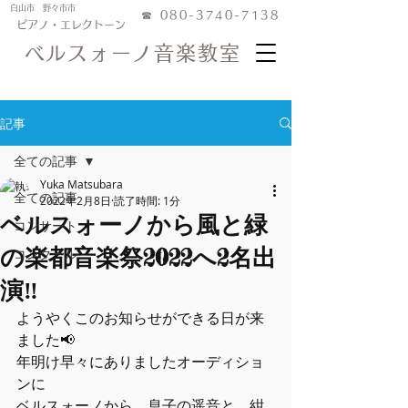
白山市 野々市市
☎︎
080-3740-7138
ピアノ・エレクトーン
ベルスォーノ音楽教室
記事
全ての記事
Yuka Matsubara
全ての記事
2022年2月8日
読了時間: 1分
ベルスォーノから風と緑
コンサート
の楽都音楽祭2022へ2名出
コンクール
演‼️
ようやくこのお知らせができる日が来
ました📢
年明け早々にありましたオーディショ
ンに
ベルスォーノから、息子の遥音と、紺