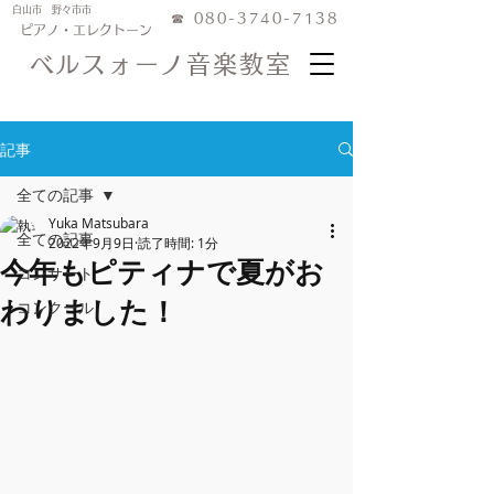
白山市 野々市市
☎︎
080-3740-7138
ピアノ・エレクトーン
ベルスォーノ音楽教室
記事
全ての記事
Yuka Matsubara
全ての記事
2022年9月9日
読了時間: 1分
今年もピティナで夏がお
コンサート
わりました！
コンクール